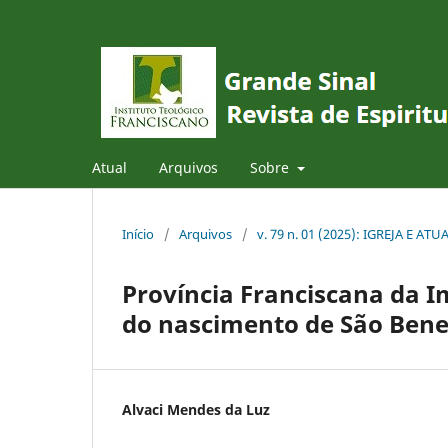
Atual
Arquivos
Sobre
Início
/
Arquivos
/
v. 79 n. 01 (2025): IGREJA E AT
Província Franciscana da I
do nascimento de São Bene
Alvaci Mendes da Luz