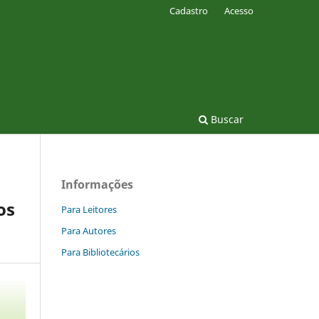
Cadastro
Acesso
Buscar
Informações
os
Para Leitores
Para Autores
Para Bibliotecários