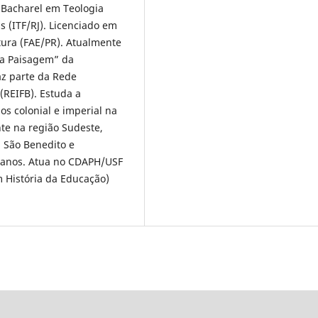
. Bacharel em Teologia
s (ITF/RJ). Licenciado em
ntura (FAE/PR). Atualmente
da Paisagem” da
az parte da Rede
(REIFB). Estuda a
s colonial e imperial na
te na região Sudeste,
 São Benedito e
canos. Atua no CDAPH/USF
 História da Educação)